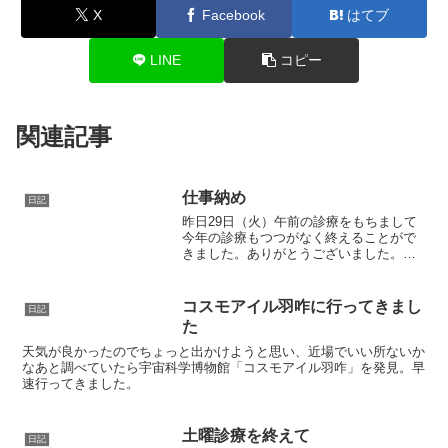
X
Facebook
はてブ
LINE
コピー
関連記事
仕事納め
日記
昨日29日（火）午前の診療をもちまして
今年の診療もつつがなく終えることがで
きました。ありがとうございました。午
後からは院内の大掃除をして、正月飾り
をおきまして新年を迎える準備をいたし
ました。今日から暫くお休みをいただき
コスモアイル羽咋に行ってきまし
日記
ます。まずは家の大掃除...
た
天気が良かったのでちょっと出かけようと思い、近場でいい所ないか
なあと調べていたら宇宙科学博物館「コスモアイル羽咋」を発見。早
速行ってきました。
土曜診療を終えて
日記