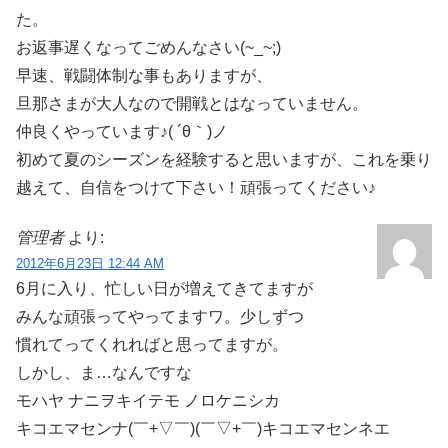
た。
お返事遅くなってごめんなさい(~_~;)
早速、戦闘体制な事もありますが、
旦那さまが大人なので開戦とはなっていません。
仲良くやっています♪( ´θ｀)ノ
初めて夏のシーズンを経験すると思いますが、これを乗り
越えて、自信をつけて下さい！頑張ってください♪
管理者
より:
2012年6月23日 12:44 AM
6月に入り、忙しい日が増えてきてますが
みんな頑張ってやってますワ。少しずつ
慣れてってくれればと思ってますが。
しかし、ま…なんですな
モハヤ ナニヲキイテモ ノロケニシカ
キコエマセンナ(￣+▽￣)(￣▽+￣)キコエマセンネエ