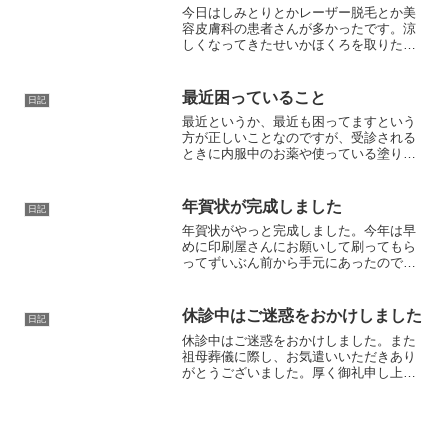
今日はしみとりとかレーザー脱毛とか美
容皮膚科の患者さんが多かったです。涼
しくなってきたせいかほくろを取りたい
とか、顔の脂漏性角化症とか首のいぼな
んとかなりますか？というご相談も増え
てきてますね。ダウンタイムがある治療
最近困っていること
日記
をしても夏場ほど汗や紫外...
最近というか、最近も困ってますという
方が正しいことなのですが、受診される
ときに内服中のお薬や使っている塗り薬
の書いてあるお薬手帳や、薬剤情報提供
書を持って来ていない方が多いこと。そ
してお薬の名前を覚えておられない方が
年賀状が完成しました
日記
ほとんどなこと。やはりま...
年賀状がやっと完成しました。今年は早
めに印刷屋さんにお願いして刷ってもら
ってずいぶん前から手元にあったのです
がやっぱり完成がギリギリにいやまだ25
日に間に合っただけでも例年よりマシで
す(^^;)
休診中はご迷惑をおかけしました
日記
休診中はご迷惑をおかけしました。また
祖母葬儀に際し、お気遣いいただきあり
がとうございました。厚く御礼申し上げ
ます。なお現在診療は通常通り再開して
おります。