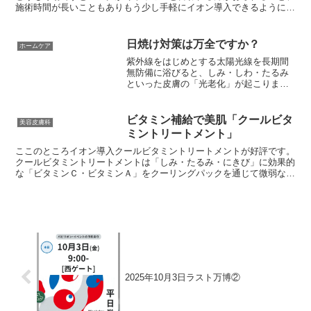
施術時間が長いこともありもう少し手軽にイオン導入できるようにし
たいと思いまして、マスクを使用しないビタミンCイオン導...
日焼け対策は万全ですか？
ホームケア
紫外線をはじめとする太陽光線を長期間
無防備に浴びると、しみ・しわ・たるみ
といった皮膚の「光老化」が起こりま
す。光老化を防ぐにはまずは毎日の日焼
け止めの使用が大切なのですが、適切な
使い方がされていない場合が多いようで
ビタミン補給で美肌「クールビタ
美容皮膚科
す。
ミントリートメント」
ここのところイオン導入クールビタミントリートメントが好評です。
クールビタミントリートメントは「しみ・たるみ・にきび」に効果的
な「ビタミンＣ・ビタミンＡ」をクーリングパックを通じて微弱な電
流を流すことによって、効果的に皮膚の奥まで浸透させるイ...
2025年10月3日ラスト万博②