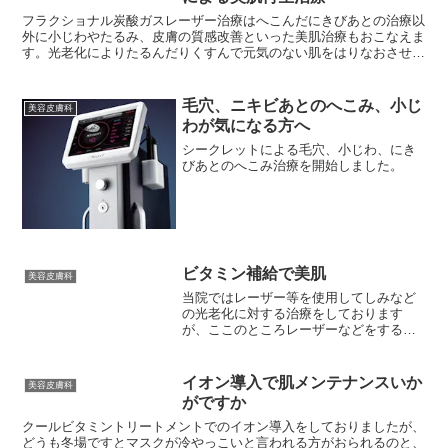
フラクショナル炭酸ガスレーザー治療はへこんだにきびあとの治療以
外に小じわやたるみ、皮膚の質感改善といった美肌治療もおこなえま
す。光老化によりたるんだりくすんで元気のない肌をはりなおさせい
れかえていきます。へこんだにきびあと治療の時よりは設定...
毛穴、ニキビあとのへこみ、小じ
美容皮膚科
わが気になる方へ
シークレットによる毛穴、小じわ、にき
びあとのへこみ治療を開始しました。
ビタミン補給で美肌
美容皮膚科
当院ではレーザー等を使用してしみなど
の光老化に対する治療をしております
が、ここのところレーザーなどをするほ
どの大きなトラブルはないけれども、何
か肌によいことをしたい、あるいは今よ
り肌をきれいにしたい、たとえば、くす
イオン導入で肌メンテナンスいか
美容皮膚科
みをとり肌を明るくしたいと...
がですか
クールビタミントリートメントでのイオン導入をしておりましたが、
どうも冬場ですとマスクが冷やっこいと言われる方がおられるのと、