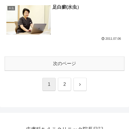
足白癬(水虫）
水虫
2011.07.06
次のページ
次
1
2
へ