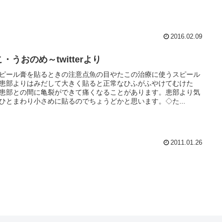
2016.02.09
・うおのめ～twitterより
ピール膏を貼るときの注意点魚の目やたこの治療に使うスピール
患部よりはみだして大きく貼ると正常なひふがふやけてむけた
患部との間に亀裂ができて痛くなることがあります。患部より気
ひとまわり小さめに貼るのでちょうどかと思います。◇た...
2011.01.26