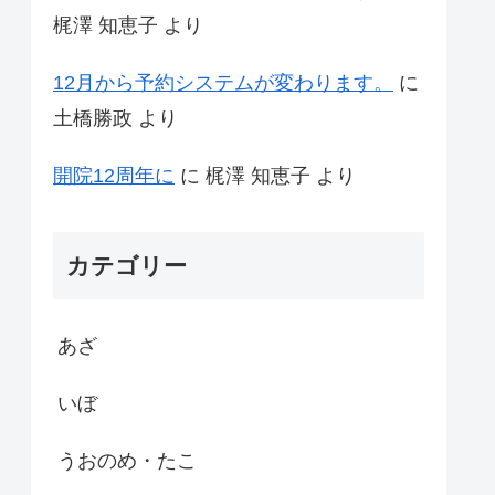
梶澤 知恵子
より
12月から予約システムが変わります。
に
土橋勝政
より
開院12周年に
に
梶澤 知恵子
より
カテゴリー
あざ
いぼ
うおのめ・たこ