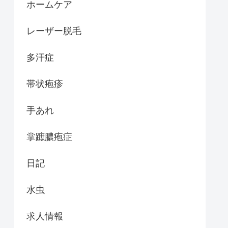
ホームケア
レーザー脱毛
多汗症
帯状疱疹
手あれ
掌蹠膿疱症
日記
水虫
求人情報