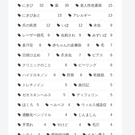
にきび
32
薬
30
老人性色素斑
15
にきびあと
15
アレルギー
13
爪の疾患
12
いぼ
12
水虫
9
レーザー脱毛
9
虫刺され
9
みずいぼ
9
多汗症
8
赤ちゃんの皮膚病
8
毛
7
日焼け止め
7
爪水虫
7
ピアス
6
クリニックのこと
6
ピーリング
6
ハイドロキノン
6
肝斑
6
乾燥肌
5
トレチノイン
5
旅日記
5
ゼオスキンヘルス
5
ディフェリン
5
ほくろ
5
ヘルペス
4
ウィルス感染症
4
過酸化ベンゾイル
4
じんましん
4
手荒れ
4
やけど
4
毛穴
4
シラミ
4
紫外線治療
3
イオン導入
3