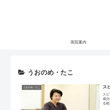
医院案内
うおのめ・たこ
ス
うおのめ・たこ
スピ
成分
る処