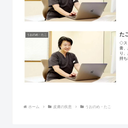
たこ
うおのめ・たこ
◇ス
膏、
り、
持ち
ホーム
皮膚の疾患
うおのめ・たこ