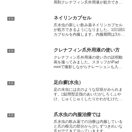
用剤クレナフィン爪外用液が処方できる
ようになりました。塗る薬ですが爪への
浸透性が良く爪床（爪の下の皮膚部分）
にも届き水虫菌を殺菌するように働く薬
ネイリンカプセル
水虫
です。容器がユニ...
爪水虫の新しい飲み薬ネイリンカプセル
が処方できるようになりました。1日1回1
カプセルを内服します。内服期間は3カ月
です。あとはきれいな爪が伸びるのを待
ちます。国内の臨床試験では治療開始1年
後の時点で完全治癒率は59.4%、爪の患
クレナフィン爪外用液の使い方
水虫
部の面積が6...
クレナフィン爪外用液の使い方の説明動
画を撮ってみました。スタッフがiPad
miniで撮影しながらナレーションも入れ
てくれました。再生してみるとおおなん
とかそれなりにいい感じではありません
か(^^)/
足白癬(水虫）
水虫
足の水虫には次のような症状がみられま
す。□趾間型足指のあいだがしろくふや
け、じゅくじゅくしたりかわがむけたり
します。□小水疱型足のうらや足縁などに
小さな水ぶくれがみられます。□角質増殖
型足の裏がかかとを中心にかさかさしま
爪水虫の内服治療では
水虫
す。
爪水虫の飲み薬での治療は内服している
と爪の根元の部分から少しずつきれいな
爪がでてきて治っていきます。