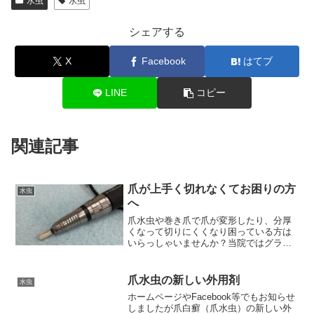
水虫
水虫
シェアする
X
Facebook
はてブ
LINE
コピー
関連記事
爪が上手く切れなくてお困りの方
水虫
へ
爪水虫や巻き爪で爪が変形したり、分厚
くなって切りにくくなり困っている方は
いらっしゃいませんか？当院ではグライ
ンダーやニッパー型爪切りなどの専用器
具で爪を切り整える処置を行っていま
す。この投稿をInstagramで見る皮膚科ち
爪水虫の新しい外用剤
水虫
えこクリニック(...
ホームページやFacebook等でもお知らせ
しましたが爪白癬（爪水虫）の新しい外