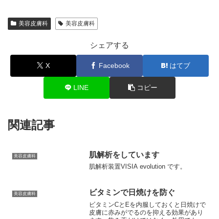
美容皮膚科
美容皮膚科
シェアする
X
Facebook
はてブ
LINE
コピー
関連記事
肌解析をしています
美容皮膚科
肌解析装置VISIA evolution です。
ビタミンで日焼けを防ぐ
美容皮膚科
ビタミンCとEを内服しておくと日焼けで
皮膚に赤みがでるのを抑える効果があり