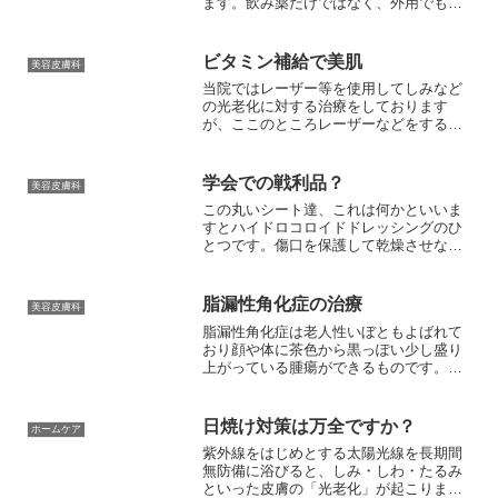
ます。飲み薬だけではなく、外用でも効
果があります。紫外線が気になるこの時
期、日焼けがひどくなりやすい方は日焼
け止めなどの防御に加えて、ビタミンCと
ビタミン補給で美肌
美容皮膚科
Eを普段から取ってお...
当院ではレーザー等を使用してしみなど
の光老化に対する治療をしております
が、ここのところレーザーなどをするほ
どの大きなトラブルはないけれども、何
か肌によいことをしたい、あるいは今よ
り肌をきれいにしたい、たとえば、くす
学会での戦利品？
美容皮膚科
みをとり肌を明るくしたいと...
この丸いシート達、これは何かといいま
すとハイドロコロイドドレッシングのひ
とつです。傷口を保護して乾燥させない
ようにし、かつ通気性がありながら、外
界から水分や細菌などが入らないように
なっています。いわゆる浸潤療法で痛く
脂漏性角化症の治療
美容皮膚科
なく早く傷を治していきま...
脂漏性角化症は老人性いぼともよばれて
おり顔や体に茶色から黒っぽい少し盛り
上がっている腫瘍ができるものです。し
みが少し盛り上がったように見え粘土細
工を貼り付けたようなと表現されること
もあります。黒みが強い場合はホクロと
日焼け対策は万全ですか？
ホームケア
よく間違えて受診される方...
紫外線をはじめとする太陽光線を長期間
無防備に浴びると、しみ・しわ・たるみ
といった皮膚の「光老化」が起こりま