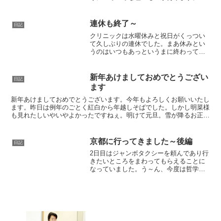
リニックでは混合剤など薬の内容により
色分けしています。
連休も終了～
日記
クリニックは水曜休みと祝日がくっつい
て久しぶりの連休でした。まあ休みとい
うのはいつもあっというまに終わってし
まいますが。診療報酬改訂も間近にせま
り電子カルテのほうは改訂版プログラム
がでまして、バージョンアップもしなく
新年あけましておめでとうござい
日記
てはなりません。病名やら...
ます
新年あけましておめでとうございます。今年もよろしくお願いいたし
ます。昨日は例年のごとく紅白から年越しそばでした。しかし明菜様
も見れたしいやいやよかったですねぇ。明けて元旦。雪が降るお正月
となり積ん読していた本や雑誌などをめくりながら大人しく...
京都に行ってきました～後編
日記
2日目はジャンボタクシーを頼んであり行
きたいところをまわってもらえることに
なっていました。う～ん、今度は哲学の
道とか東福寺．．．いやいややっぱり大
原．．．祇園に行きたいとかいってるの
もいたなあと前日にホテルでマップルを
ひっくり返しながら再度...