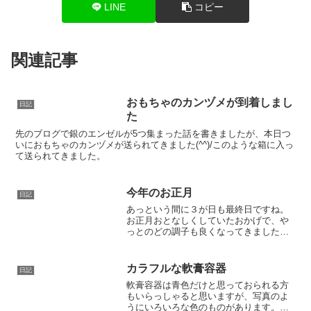
LINE
コピー
関連記事
おもちゃのカンヅメが到着しまし
日記
た
先のブログで銀のエンゼルが5つ集まった話を書きましたが、本日つ
いにおもちゃのカンヅメが送られてきました(^^)/このような箱に入っ
て送られてきました。
今年のお正月
日記
あっという間に３が日も最終日ですね。
お正月おとなしくしていたおかげで、や
っとのどの調子も良くなってきました。
寝正月&引きこもりの休みの間にマニュア
ル類の見直しをしていました。スタッフ
が作ってくれたものにも少し手を入れ
カラフルな軟膏容器
日記
て。また現場で使ってみて...
軟膏容器は青色だけと思っておられる方
もいらっしゃると思いますが、写真のよ
うにいろいろな色のものがあります。ク