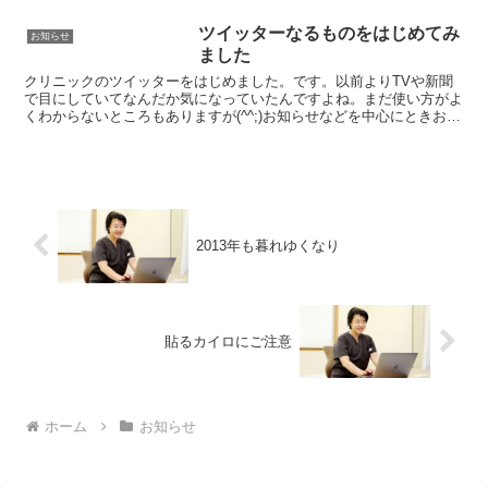
増えてきたように思います。そしていつ
のまにやら局所麻酔を使う手術や炭酸ガ
ツイッターなるものをはじめてみ
お知らせ
スレーザーの予約はほぼ年...
ました
クリニックのツイッターをはじめました。です。以前よりTVや新聞
で目にしていてなんだか気になっていたんですよね。まだ使い方がよ
くわからないところもありますが(^^;)お知らせなどを中心にときおり
つぶやいてみようかと思っています。よろしくお願い...
2013年も暮れゆくなり
貼るカイロにご注意
ホーム
お知らせ