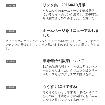
リンク集 2016年10月版
お知らせ
クリニックのホームページや情報発信し
ているサイトのリンク集です。2016年10
月現在でまとめてみました。ご覧いただ
ければ幸いです。
ホームページをリニューアルしま
お知らせ
した
クリニックのホームページをリニューアルいたしました。少しずつコ
ンテンツの整備をしていこうと思いますのでよろしくお願いいたしま
す。
年末年始の診療について
お知らせ
11月の診療も残すところ休み明けのあと
一日となりました。クリニックはツリー
やリースなどのクリスマス飾りを出しま
してなんとなく気分は師走に。
もうすぐ12月ですね
お知らせ
そろそろじわりと年末モードに入りつつ
あるのか、患者さんとの会話でも「年末
になると忙しくなって来れんから～」と
いうお言葉を聞く機会がなんとはなしに