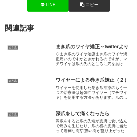
LINE
コピー
関連記事
まき爪のワイヤ矯正～twitterより
まき爪
◇まき爪のワイヤ治療まき爪のワイヤ矯
正痛いのですかときかれるのですが、マ
チワイヤは爪の先のところに穴をあけま
すので痛みはありません。VHO式の方も
爪の側面をフックする(引っかける）だけ
でひふにささってるわけではないので痛
ワイヤーによる巻き爪矯正（２）
まき爪
いことはないです。◇...
ワイヤーを使用した巻き爪治療のもう一
つの治療法は超弾性ワイヤー（マチワイ
ヤ）を使用する方法があります。爪の先
に2カ所注射針などで穴を開けて超弾性ワ
イヤー（細い針金のようなものです。）
を通して巻き爪を矯正します。こちらも
深爪をして痛くなったら
まき爪
日常生活の制限は特にあ...
深爪をすると爪の先端が皮膚に食い込ん
で痛みを生じたり、爪の横の皮膚に当た
って過剰な肉芽(赤い肉が盛り上がったも
の)を作ることがあります。治療には様々