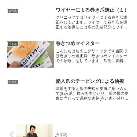
な方法があります。簡単な方法として、
テーピングで爪の食い込みを治す方法が
ワイヤーによる巻き爪矯正（１）
まき爪
あります。切れ込みを...
クリニックではワイヤーによる巻き爪矯
正をしています。ワイヤーで巻き爪を矯
正する治療法には爪の先端部分にワイヤ
ーをかける超弾性ワイヤー（マチワイ
ヤ）法、中央部分にかけるVHO式爪矯正
法があります。
巻きつめマイスター
まき爪
こんにちはちえこクリニックです当院で
は巻きつめ矯正具「巻きつめマイスター
での治療」をしています。爪先に装着
し、超弾性ワイヤーの力で爪の巻き込み
を拡げていく矯正具です。装着時の痛み
はありません。来院当日も装着可能です
（1趾6,600円 診察代...
陥入爪のテーピングによる治療
まき爪
深爪をすると爪の先端が皮膚に食い込ん
で(陥入爪）痛みを生じたり、爪の横の皮
膚に当たって過剰な肉芽(赤い肉が盛り上
がったもの)を作ることがあります。陥入
爪で爪の周りが膿んで腫れてきたという
ことで来院される方、結構この肉芽を伴
っている方が多いで...
折り紙