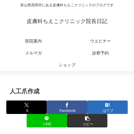
富山県高岡市にある皮膚科ちえこクリニックのブログです
皮膚科ちえこクリニック院長日記
医院案内
ウエビナー
メルマガ
診察予約
ショップ
人工爪作成
X
Facebook
はてブ
LINE
コピー