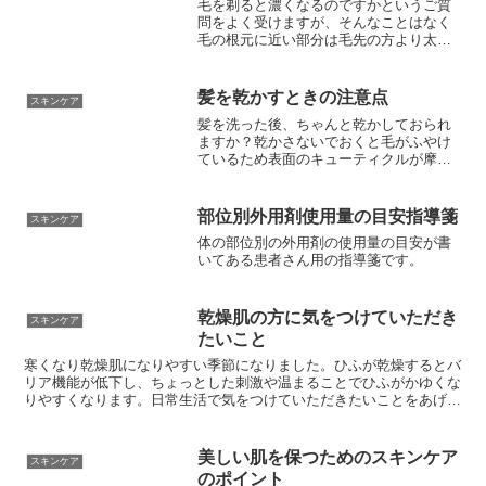
毛を剃ると濃くなるのですかというご質
問をよく受けますが、そんなことはなく
毛の根元に近い部分は毛先の方より太く
なっているため剃ると根本の部分が見え
て濃くなったようにみえるのだと思われ
ます。
髪を乾かすときの注意点
スキンケア
髪を洗った後、ちゃんと乾かしておられ
ますか？乾かさないでおくと毛がふやけ
ているため表面のキューティクルが摩擦
に弱くなって毛が傷つきやすいです。
部位別外用剤使用量の目安指導箋
スキンケア
体の部位別の外用剤の使用量の目安が書
いてある患者さん用の指導箋です。
乾燥肌の方に気をつけていただき
スキンケア
たいこと
寒くなり乾燥肌になりやすい季節になりました。ひふが乾燥するとバ
リア機能が低下し、ちょっとした刺激や温まることでひふがかゆくな
りやすくなります。日常生活で気をつけていただきたいことをあげて
みました
美しい肌を保つためのスキンケア
スキンケア
のポイント