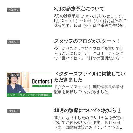
8月の診療予定について
お知らせ
8月の診療予定についてお知らせします。
8月13日（土）～15日（月）はお盆休みで
休診です。16日（火）は当番医で午後5時
まで診療します。先にもお知らせいたし
ましたが、今月より写真のように診療時
間を変更しております。よろしくお願い
スタッフのブログがスタート！
お知らせ
いたします。
今月よりスタッフにもブログを書いても
らうことにしました。昨日ミーティング
で「書いてね～」「打つの面倒だからメ
ールで送ってくれたらそのまま（コピペ
で）あげとくから」といっておいたら早
速おくってくれました。すばらしい(^^)月
ドクターズファイルに掲載してい
お知らせ
1目標で登場予定で...
ただきました
ドクターズファイルに当院理事長の取材
記事を掲載していただきました。
10月の診療についてのお知らせ
お知らせ
10月になりましたので今月の診療予定に
ついてお知らせいたします。10月25日
（土）は臨時休診とさせていただきま
す。日本皮膚科学会の中部支部学会に行