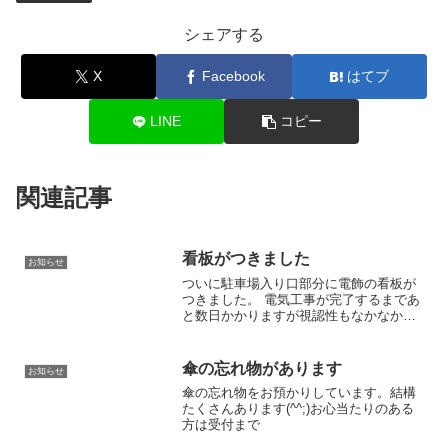
シェアする
X
Facebook
はてブ
LINE
コピー
関連記事
看板がつきました
お知らせ
ついに駐車場入り口部分に電飾の看板が
つきました。 電気工事が完了するまであ
と数日かかりますが視認性もなかなかで
早速昨日患者さんにも良いと言っていた
だきました。うれしいですね。これで
「場所わからんで行き過ぎた～」とおっ
傘の忘れ物があります
お知らせ
しやる方が減ると思われま...
傘の忘れ物をお預かりしています。結構
たくさんあります(^^;)お心当たりのある
方は受付まで