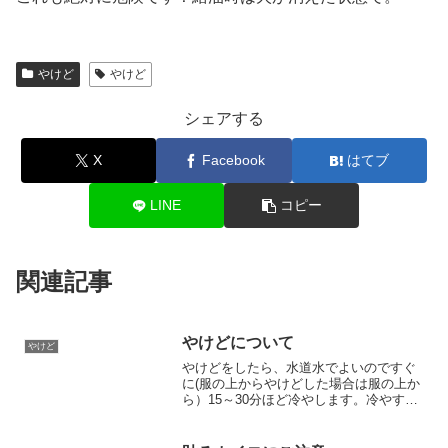
やけど
やけど
シェアする
X
Facebook
はてブ
LINE
コピー
関連記事
やけどについて
やけど
やけどをしたら、水道水でよいのですぐ
に(服の上からやけどした場合は服の上か
ら）15～30分ほど冷やします。冷やすこ
とによってやけどの進行を抑えたり、痛
みをやわらげることができます。広範囲
の場合は低体温にならないように冷やし