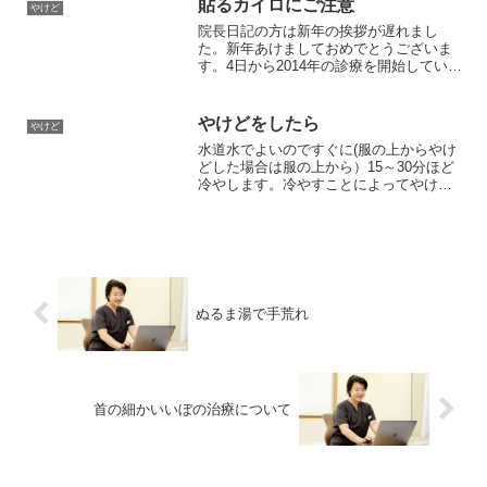
貼るカイロにご注意
やけど
すぎに注意が必要で...
院長日記の方は新年の挨拶が遅れまし
た。新年あけましておめでとうございま
す。4日から2014年の診療を開始していま
す。今年は当院が10周年を迎える年です
ので初心にかえってまた気持ちを新たに
頑張っていこうと思います。どうぞよろ
やけどをしたら
やけど
しくお願いいたしま...
水道水でよいのですぐに(服の上からやけ
どした場合は服の上から）15～30分ほど
冷やします。冷やすことによってやけど
の進行を抑えたり、痛みをやわらげるこ
とができます。広範囲の場合は低体温に
ならないように冷やしすぎに注意が必要
です。やけど部分に...
ぬるま湯で手荒れ
首の細かいいぼの治療について