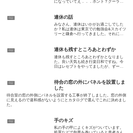
になっていてえ．．．ホント？クーラー
つける？いや4月だし。窓開けて風入れよ
う。診察始まったら外から見えるといけ
ないので窓しめてというような感じでな
連休の話
日記
んとかクーラーは使用...
みなさん、連休はいかがお過ごしでした
か？私は連休は東京での勉強会&スカイツ
リーと鎌倉へ行ってきました。それにし
ても出発前日の夜中は雷がすごかったで
すね。行きを飛行機にしていたので、
「いや～大丈夫かな、飛ばんかったらJR
連休も残すところあとわずか
日記
で行かんなんかな」など...
連休も残すところあとわずかとなりまし
た。良い天気も続き行楽日和ですね。今
日はレセプトをやってましたが、ずーっ
とにらめっこしてチェックしてるといや
になるんですよね。しかし今回きた保険
の記号番号違いの返戻の件、ややこし
待合の窓の外にパネルを設置しま
日記
い。社保に問い合わせないと...
した
待合室の窓の外側にパネルを設置する工事が終了しました。窓の外側
に見えるので違和感がないようにとカタログで選んでこれに決めまし
た。
手のキズ
日記
私の手の甲によくキズがついています。
処置などで包帯を巻いていると患者さん