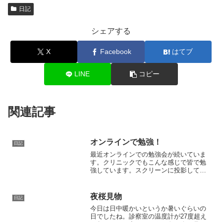
日記
シェアする
X
Facebook
はてブ
LINE
コピー
関連記事
オンラインで勉強！
日記
最近オンラインでの勉強会が続いていま
す。クリニックでもこんな感じで皆で勉
強しています。スクリーンに投影して大
写しにしてみました。明日もオンライン
勉強会あり！勉強勉強
夜桜見物
日記
今日は日中暖かいというか暑いぐらいの
日でしたね。診察室の温度計が27度超え