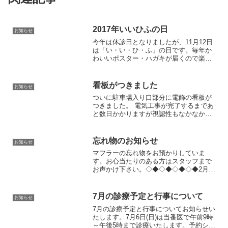
2017年いいひふの日
お知らせ
今年は休診日となりましたが、11月12日
は「い・い・ひ・ふ」の日です。毎年か
わいいポスター・ハガキが届くので楽し
みなのですが今年のもかわいい♡冬季に
入っていくのでひふの乾燥によるかゆ
み、その他のトラブルが多くなる時季で
看板がつきました
お知らせ
す。当院でも引き続き皆...
ついに駐車場入り口部分に電飾の看板が
つきました。 電気工事が完了するまであ
と数日かかりますが視認性もなかなかで
早速昨日患者さんにも良いと言っていた
だきました。うれしいですね。これで
「場所わからんで行き過ぎた～」とおっ
忘れ物のお知らせ
お知らせ
しやる方が減ると思われま...
マフラーの忘れ物をお預かりしていま
す。お心当たりのある方はスタッフまで
お声かけ下さい。◇◆◇◆◇◆◇◆2月に
なりましたので2月の診療予定についてお
知らせします。2月11日(土）は祝日です
が、当番医で午前9時～午後5時まで診療
7月の診療予定と行事について
お知らせ
いたします。当番...
7月の診療予定と行事についてお知らせい
たします。7月6日(日)は当番医で午前9時
～午後5時まで診療いたします。予約シス