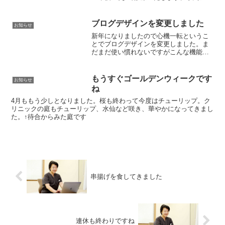
テムも動かしておきますが通常より予約
可能時間は短くなっております。また、
急患の方があった場合は診察順を変更さ
ブログデザインを変更しました
お知らせ
せていただくこ...
新年になりましたので心機一転というこ
とでブログデザインを変更しました。ま
だまだ使い慣れないですがこんな機能が
あったのか！といろいろ発見しつつ楽し
みながらつついております。↑こういうの
も入れれるようで便利です。また少しず
もうすぐゴールデンウィークです
お知らせ
つ更新していきますので...
ね
4月ももう少しとなりました。桜も終わって今度はチューリップ。ク
リニックの庭もチューリップ、水仙など咲き、華やかになってきまし
た。↑待合からみた庭です
串揚げを食してきました
連休も終わりですね