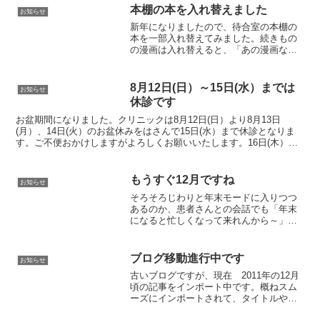
本棚の本を入れ替えました
お知らせ
新年になりましたので、待合室の本棚の
本を一部入れ替えてみました。続きもの
の漫画は入れ替えると、「あの漫画なく
なったのですか、まだ読みたかった」と
いわれることがあるのですが(^_^; ちょっ
とくたびれてきた本は新しい本と入れ替
8月12日(日）～15日(水）までは
お知らせ
えさせてもらいま...
休診です
お盆期間になりました。クリニックは8月12日(日）より8月13日
(月）、14日(火）のお盆休みをはさんで15日(水）まで休診となりま
す。ご不便おかけしますがよろしくお願いいたします。16日(木）よ
り通常通り午後6時まで診療いたします。
もうすぐ12月ですね
お知らせ
そろそろじわりと年末モードに入りつつ
あるのか、患者さんとの会話でも「年末
になると忙しくなって来れんから～」と
いうお言葉を聞く機会がなんとはなしに
増えてきたように思います。そしていつ
のまにやら局所麻酔を使う手術や炭酸ガ
ブログ移動進行中です
お知らせ
スレーザーの予約はほぼ年...
古いブログですが、現在 2011年の12月
頃の記事をインポート中です。概ねスム
ーズにインポートされて、タイトルやカ
テゴリー、タグ付けをして、コメント欄