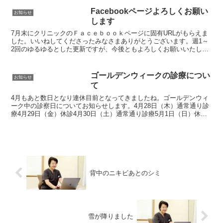
を閉じればバッチリというところなので
すが、何故か某スタッフと某スタッフの
Facebookページよろしくお願い
お知らせ
写真だけ上手くイン...
します
7月末にクリニックのＦａｃｅｂｏｏｋページに固有URLがもらえま
した。いいねしてくださったみなさまありがとうございます。週1～
2回のゆるゆるとした更新ですが、今後ともよろしくお願いいたしま
す。
ゴールデンウィークの診療につい
お知らせ
て
4月もあと数日となり連休目前となってきましたね。ゴールデンウィ
ーク中の診察日についてお知らせします。4月28日（木）通常通り診
療4月29日（金）休診4月30日（土）通常通り診療5月1日（日）休診5
月2日（月）通常通り診療5月3日（火）～5月...
背中のニキビあとのシミ
雪が降りました