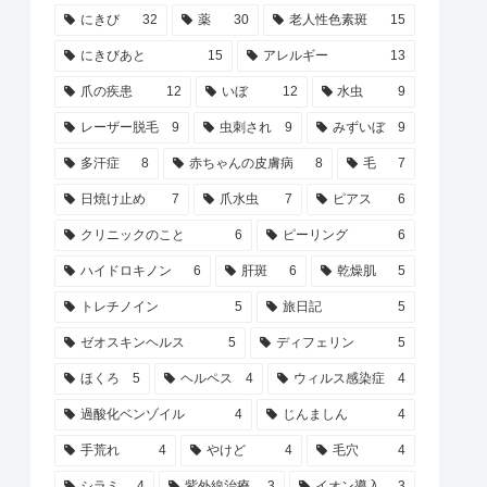
にきび
32
薬
30
老人性色素斑
15
にきびあと
15
アレルギー
13
爪の疾患
12
いぼ
12
水虫
9
レーザー脱毛
9
虫刺され
9
みずいぼ
9
多汗症
8
赤ちゃんの皮膚病
8
毛
7
日焼け止め
7
爪水虫
7
ピアス
6
クリニックのこと
6
ピーリング
6
ハイドロキノン
6
肝斑
6
乾燥肌
5
トレチノイン
5
旅日記
5
ゼオスキンヘルス
5
ディフェリン
5
ほくろ
5
ヘルペス
4
ウィルス感染症
4
過酸化ベンゾイル
4
じんましん
4
手荒れ
4
やけど
4
毛穴
4
シラミ
4
紫外線治療
3
イオン導入
3