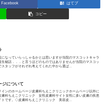
Facebook
はてブ
コピー
ラ
覧になっていらっしゃるかとは思いますが当院のマスコットキャラ
誕生秘話．．．と言うほどのものではありませんが当院のマスコッ
スタッフがそれぞれ考えてくれた中から選ば...
ージについて
メインのホームページ皮膚科ちえこクリニックホームページ以外に
皮膚科ちえこクリニック 女性皮膚科サイト女性に多い皮膚の疾患
トです。◇皮膚科ちえこクリニック 美容皮...