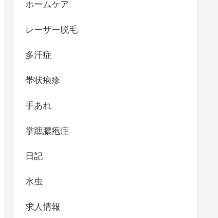
ホームケア
レーザー脱毛
多汗症
帯状疱疹
手あれ
掌蹠膿疱症
日記
水虫
求人情報