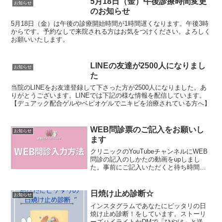
5月18日（金）午後診療時間変更
お知らせ
のお知らせ
5月18日（金）は午後の診療開始時間が1時間遅くなります。午後3時
からです。予約なしで来院される方はお気をつけください。よろしく
お願いいたします。
LINEの友達が2500人になりまし
お知らせ
た
当院のLINEをお友達登録して下さった方が2500人になりました。あ
りがとうございます。LINEでは下記の様な情報を配信しています。
【デュアック配合ゲルやベピオゲルでニキビを治療されている方へ】
WEB問診票のご記入をお願いし
お知らせ
ます
クリニックのYouTubeチャンネルにWEB
問診の記入のしかたの動画をupしまし
た。事前にご記入いただくと待ち時間の
短縮になりますので初診の方、お久しぶ
り受診の方、前と違う症状のある方は必
ずご記入をお願いします。いつもの症状
日焼け止め診断☆
お知らせ
での再診の方もご...
インスタグラムであなたにピッタリの日
焼け止め診断！をしています。ストーリ
ーズハイライトかDMで「ひやけ」と送っ