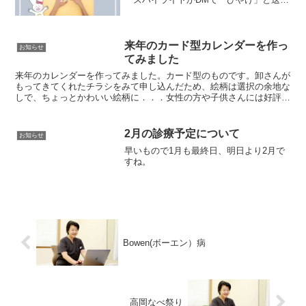
て下さい。診断が自動でできます。期間
限定ではありますが、よかったらお試し
ください！クリニックのインスタグラム
はこちら
来年のカード型カレンダーを作っ
お知らせ
てみました
来年のカレンダーを作ってみました。カード型のものです。卸さんが
もってきてくれたチラシをみて申し込んだため、絵柄は選択の余地な
しで、ちょっとかわいい絵柄に．．．女性の方や子供さんには好評の
様子です。
2月の診療予定について
お知らせ
早いもので1月も最終日、明日より2月で
すね。
Bowen(ボーエン）病
高岡なべ祭り