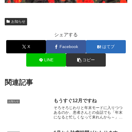
お知らせ
シェアする
X
Facebook
はてブ
LINE
コピー
関連記事
もうすぐ12月ですね
お知らせ
そろそろじわりと年末モードに入りつつ
あるのか、患者さんとの会話でも「年末
になると忙しくなって来れんから～」と
いうお言葉を聞く機会がなんとはなしに
増えてきたように思います。そしていつ
のまにやら局所麻酔を使う手術や炭酸ガ