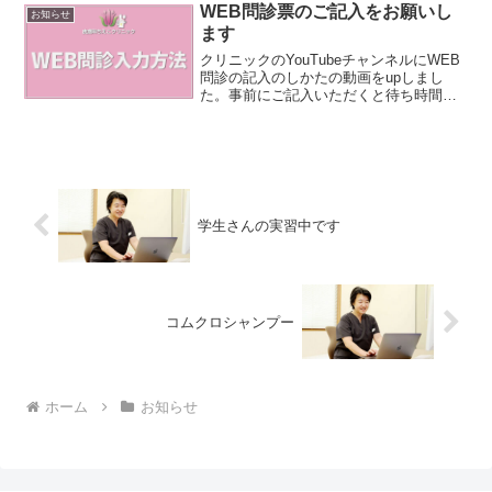
はこちら
WEB問診票のご記入をお願いし
お知らせ
ます
クリニックのYouTubeチャンネルにWEB
問診の記入のしかたの動画をupしまし
た。事前にご記入いただくと待ち時間の
短縮になりますので初診の方、お久しぶ
り受診の方、前と違う症状のある方は必
ずご記入をお願いします。いつもの症状
での再診の方もご...
学生さんの実習中です
コムクロシャンプー
ホーム
お知らせ