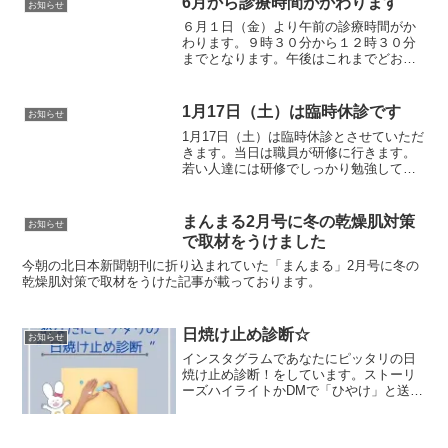
6月から診療時間がかわります
お知らせ
スレーザーの予約はほぼ年...
６月１日（金）より午前の診療時間がか
わります。９時３０分から１２時３０分
までとなります。午後はこれまでどおり
です。いままで朝が遅い遅いと皆に言わ
れ続け．．．ついに負けました．．．夜
はどれだけ遅くても平気なのですが私。
1月17日（土）は臨時休診です
お知らせ
1月17日（土）は臨時休診とさせていただ
きます。当日は職員が研修に行きます。
若い人達には研修でしっかり勉強してパ
ワーアップして帰ってきてほしいなあと
思っています。ご迷惑をおかけしますが
よろしくお願いいたします。今回私はお
まんまる2月号に冬の乾燥肌対策
お知らせ
留守番なので(^^;...
で取材をうけました
今朝の北日本新聞朝刊に折り込まれていた「まんまる」2月号に冬の
乾燥肌対策で取材をうけた記事が載っております。
日焼け止め診断☆
お知らせ
インスタグラムであなたにピッタリの日
焼け止め診断！をしています。ストーリ
ーズハイライトかDMで「ひやけ」と送っ
て下さい。診断が自動でできます。期間
限定ではありますが、よかったらお試し
ください！クリニックのインスタグラム