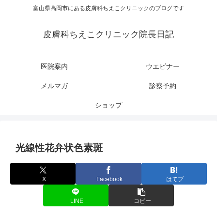
富山県高岡市にある皮膚科ちえこクリニックのブログです
皮膚科ちえこクリニック院長日記
医院案内
ウエビナー
メルマガ
診察予約
ショップ
光線性花弁状色素斑
X
Facebook
はてブ
LINE
コピー