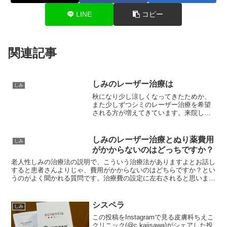
LINE
コピー
関連記事
しみのレーザー治療は
しみ
秋になり少し涼しくなってきたためか、
また少しずつシミのレーザー治療を希望
される方が増えてきています。来院して
すぐに治療したい！というご要望も多い
のですがホントにシミなのか、シミだっ
たとしてレーザー治療の適応となるシミ
しみのレーザー治療とぬり薬費用
しみ
なのか診察しないと判断で...
がかからないのはどっちですか？
老人性しみの治療法の説明で、こういう治療法がありますよとお話し
すると患者さんよりじゃ、費用がかからないのはどちらですか？とい
うのがよく聞かれる質問です。治療費の設定に左右されると思います
ので当院の場合は小さいシミならほぼ同様大きなシミやしみ...
シスペラ
しみ
この投稿をInstagramで見る皮膚科ちえこ
クリニック(@c.kajisawa)がシェアした投