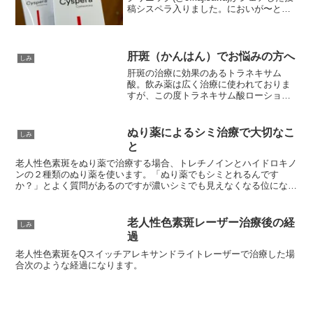
稿シスペラ入りました。においが〜とい
う話を聞いていてどうかなぁと恐々試し
てみましたがそんなでもないかなと（個
人の感想です笑）15分で洗い流します...
肝斑（かんはん）でお悩みの方へ
しみ
肝斑の治療に効果のあるトラネキサム
酸。飲み薬は広く治療に使われておりま
すが、この度トラネキサム酸ローション
の取り扱いを開始いたしました。↑トラネ
キサム酸ローション医療機関専用品で市
販化粧品よりも高濃度に配合されている
ぬり薬によるシミ治療で大切なこ
しみ
ものです。化粧水のように...
と
老人性色素斑をぬり薬で治療する場合、トレチノインとハイドロキノ
ンの２種類のぬり薬を使います。「ぬり薬でもシミとれるんです
か？」とよく質問があるのですが濃いシミでも見えなくなる位になる
方もおられます。治療中はトレチノインの作用で皮膚がカサカサ...
老人性色素斑レーザー治療後の経
しみ
過
老人性色素斑をQスイッチアレキサンドライトレーザーで治療した場
合次のような経過になります。