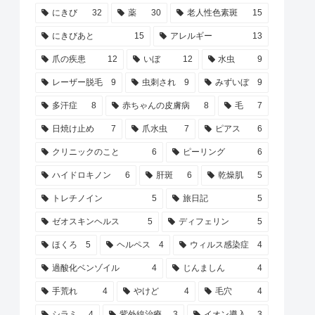
にきび
32
薬
30
老人性色素斑
15
にきびあと
15
アレルギー
13
爪の疾患
12
いぼ
12
水虫
9
レーザー脱毛
9
虫刺され
9
みずいぼ
9
多汗症
8
赤ちゃんの皮膚病
8
毛
7
日焼け止め
7
爪水虫
7
ピアス
6
クリニックのこと
6
ピーリング
6
ハイドロキノン
6
肝斑
6
乾燥肌
5
トレチノイン
5
旅日記
5
ゼオスキンヘルス
5
ディフェリン
5
ほくろ
5
ヘルペス
4
ウィルス感染症
4
過酸化ベンゾイル
4
じんましん
4
手荒れ
4
やけど
4
毛穴
4
シラミ
4
紫外線治療
3
イオン導入
3