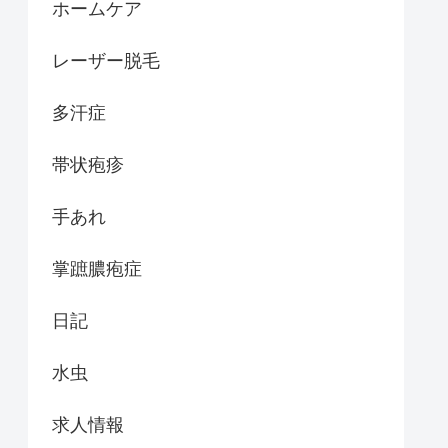
ホームケア
レーザー脱毛
多汗症
帯状疱疹
手あれ
掌蹠膿疱症
日記
水虫
求人情報