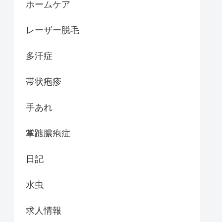
ホームケア
レーザー脱毛
多汗症
帯状疱疹
手あれ
掌蹠膿疱症
日記
水虫
求人情報