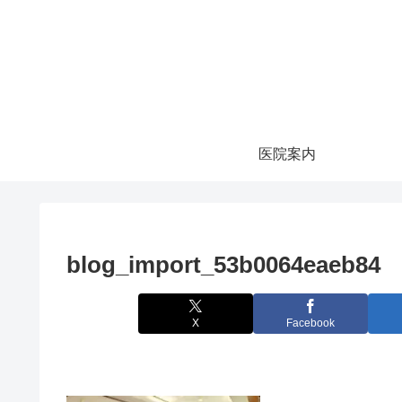
医院案内
blog_import_53b0064eaeb84
X
Facebook