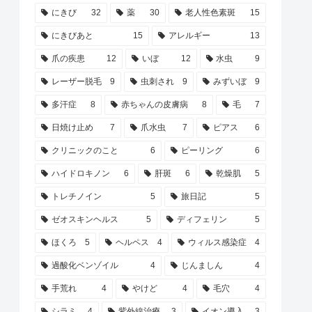
にきび
32
薬
30
老人性色素斑
15
にきびあと
15
アレルギー
13
爪の疾患
12
いぼ
12
水虫
9
レーザー脱毛
9
虫刺され
9
みずいぼ
9
多汗症
8
赤ちゃんの皮膚病
8
毛
7
日焼け止め
7
爪水虫
7
ピアス
6
クリニックのこと
6
ピーリング
6
ハイドロキノン
6
肝斑
6
乾燥肌
5
トレチノイン
5
旅日記
5
ゼオスキンヘルス
5
ディフェリン
5
ほくろ
5
ヘルペス
4
ウィルス感染症
4
過酸化ベンゾイル
4
じんましん
4
手荒れ
4
やけど
4
毛穴
4
シラミ
4
紫外線治療
3
イオン導入
3