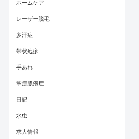
ホームケア
レーザー脱毛
多汗症
帯状疱疹
手あれ
掌蹠膿疱症
日記
水虫
求人情報