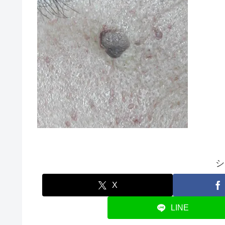
シ
X
LINE