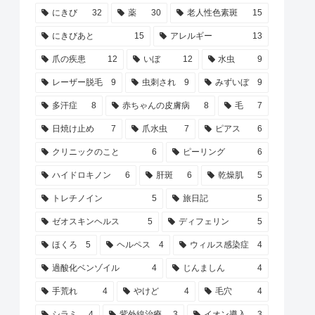
にきび
32
薬
30
老人性色素斑
15
にきびあと
15
アレルギー
13
爪の疾患
12
いぼ
12
水虫
9
レーザー脱毛
9
虫刺され
9
みずいぼ
9
多汗症
8
赤ちゃんの皮膚病
8
毛
7
日焼け止め
7
爪水虫
7
ピアス
6
クリニックのこと
6
ピーリング
6
ハイドロキノン
6
肝斑
6
乾燥肌
5
トレチノイン
5
旅日記
5
ゼオスキンヘルス
5
ディフェリン
5
ほくろ
5
ヘルペス
4
ウィルス感染症
4
過酸化ベンゾイル
4
じんましん
4
手荒れ
4
やけど
4
毛穴
4
シラミ
4
紫外線治療
3
イオン導入
3