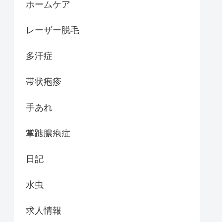
ホームケア
レーザー脱毛
多汗症
帯状疱疹
手あれ
掌蹠膿疱症
日記
水虫
求人情報