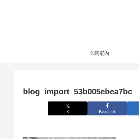
医院案内
blog_import_53b005ebea7bc
X
Facebook